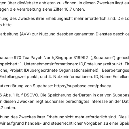
gen über dieWebsite anbieten zu können. In diesen Zwecken liegt au
gen die Verarbeitung siehe Ziffer 10.7 unten.
chung des Zweckes ihrer Erhebungnicht mehr erforderlich sind. Die
s bitte.
rarbeitung (AVV) zur Nutzung desoben genannten Dienstes geschlo
pabase 970 Toa Payoh North,Singapur 318992 („Supabase“) gehostet
eichert: 1. Unternehmensinformationen: ID,Erstellungszeitpunkt, Fi
che, Projekt ID(übergeordnete Organisationseinheit), Bearbeitungsst
Erstellungszeitpunkt, und 4. Nutzerinformationen: ID, Name,Erstellun
tzerklärung von Supabase: https://supabase.com/privacy.
 Abs. 1 lit. f DSGVO. Die Speicherung derDarten in der von Supabas
n diesen Zwecken liegt auchunser berechtigtes Interesse an der Dat
0.7 unten.
hung des Zweckes ihrer Erhebungnicht mehr erforderlich sind. Dies i
 wir aufgrund handels- und steuerrechtlicher Vorgaben zu einer Speic