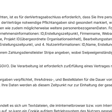
n, ist es für denVertragsabschluss erforderlich, dass Sie Ihre pe
 derVerträge notwendige Pflichtangaben sind gesondert markiert, w
iten wie zudem möglicherweise weitere personenbezogenenDaten. 
rnehmensinformationen: ID,Erstellungszeitpunkt, Firmenname, Webseit
, Projekt ID(übergeordnete Organisationseinheit), Bearbeitungsstand
Erstellungszeitpunkt, und 4. Nutzerinformationen: ID,Name, Erstellun
rem Zahlungsdienstleister Stripe angeben, wobei Swipeeigenständig 
DSGVO. Die Verarbeitung ist erforderlich zurErfüllung eines Vertrage
gaben verpflichtet, IhreAdress-, und Bestelldaten für die Dauer vo
. Ihre Daten werden ab diesem Zeitpunkt nur zur Einhaltung der gese
delt es sich um Textdateien, die imInternetbrowser bzw. vom Int
 auf, so kann ein Cookie aufdem Betriebssystem des Nutzers gespei