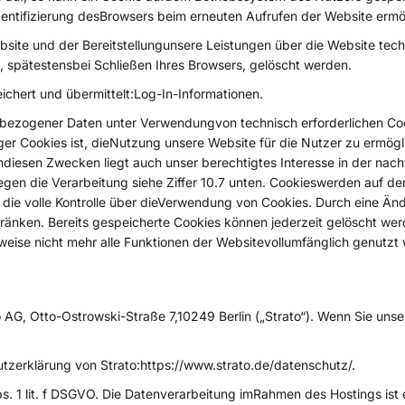
Identifizierung desBrowsers beim erneuten Aufrufen der Website ermö
ite und der Bereitstellungunsere Leistungen über die Website techn
, spätestensbei Schließen Ihres Browsers, gelöscht werden.
hert und übermittelt:Log-In-Informationen.
ogener Daten unter Verwendungvon technisch erforderlichen Cookies
Cookies ist, dieNutzung unsere Website für die Nutzer zu ermöglic
ndiesen Zwecken liegt auch unser berechtigtes Interesse in der n
gegen die Verarbeitung siehe Ziffer 10.7 unten. Cookieswerden auf 
h die volle Kontrolle über dieVerwendung von Cookies. Durch eine Än
ränken. Bereits gespeicherte Cookies können jederzeit gelöscht wer
weise nicht mehr alle Funktionen der Websitevollumfänglich genutzt
o AG, Otto-Ostrowski-Straße 7,10249 Berlin („Strato“). Wenn Sie uns
zerklärung von Strato:https://www.strato.de/datenschutz/.
. 1 lit. f DSGVO. Die Datenverarbeitung imRahmen des Hostings ist e