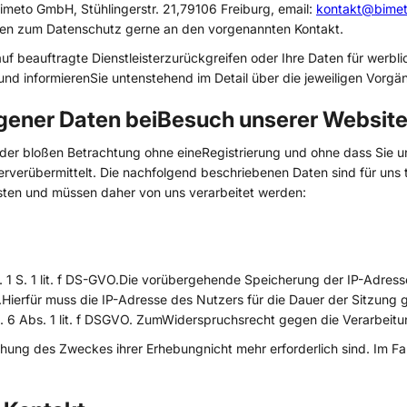
meto GmbH, Stühlingerstr. 21,79106 Freiburg, email:
kontakt@bimet
gen zum Datenschutz gerne an den vorgenannten Kontakt.
uf beauftragte Dienstleisterzurückgreifen oder Ihre Daten für wer
und informierenSie untenstehend im Detail über die jeweiligen Vorgä
ener Daten beiBesuch unserer Websit
er bloßen Betrachtung ohne eineRegistrierung und ohne dass Sie uns
verübermittelt. Die nachfolgend beschriebenen Daten sind für uns 
isten und müssen daher von uns verarbeitet werden:
 1 S. 1 lit. f DS-GVO.Die vorübergehende Speicherung der IP-Adres
ierfür muss die IP-Adresse des Nutzers für die Dauer der Sitzung g
. 6 Abs. 1 lit. f DSGVO. ZumWiderspruchsrecht gegen die Verarbeitun
hung des Zweckes ihrer Erhebungnicht mehr erforderlich sind. Im Fal