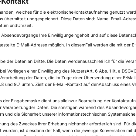
-Kontakt
rhanden, welches für die elektronischeKontaktaufnahme genutzt wer
s übermittelt undgespeichert. Diese Daten sind: Name, Email-Adres
atum undUhrzeit.
Absendevorgangs Ihre Einwilligungeingeholt und auf diese Datensc
estellte E-Mail-Adresse möglich. In diesemFall werden die mit der
der Daten an Dritte. Die Daten werdenausschließlich für die Verar
i Vorliegen einer Einwilligung des NutzersArt. 6 Abs. 1 lit. a DSGVO
Verarbeitung der Daten, die im Zuge einer Übersendung einer E-Mail ü
8 und 9.7 unten. Zielt der E-Mail-Kontakt auf denAbschluss eines Ve
er Eingabemaske dient uns alleinzur Bearbeitung der Kontaktaufna
n der Verarbeitungder Daten. Die sonstigen während des Absendevor
n und die Sicherheit unserer informationstechnischen Systemesicher
ichung des Zweckes ihrer Erhebung nichtmehr erforderlich sind. Fü
t wurden, ist diesdann der Fall, wenn die jeweilige Konversation mit