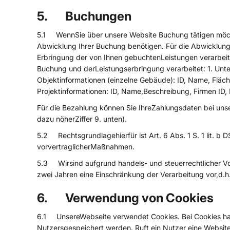
5. Buchungen
5.1 WennSie über unsere Website Buchung tätigen möchte
Abwicklung Ihrer Buchung benötigen. Für die Abwicklung
Erbringung der von Ihnen gebuchtenLeistungen verarbe
Buchung und derLeistungserbringung verarbeitet: 1. Unte
Objektinformationen (einzelne Gebäude): ID, Name, Fläche
Projektinformationen: ID, Name,Beschreibung, Firmen ID, 
Für die Bezahlung können Sie IhreZahlungsdaten bei unse
dazu nöherZiffer 9. unten).
5.2 Rechtsgrundlagehierfür ist Art. 6 Abs. 1 S. 1 lit. b 
vorvertraglicherMaßnahmen.
5.3 Wirsind aufgrund handels- und steuerrechtlicher Vor
zwei Jahren eine Einschränkung der Verarbeitung vor,d.h
6. Verwendung von Cookies
6.1 UnsereWebseite verwendet Cookies. Bei Cookies han
Nutzersgespeichert werden. Ruft ein Nutzer eine Website