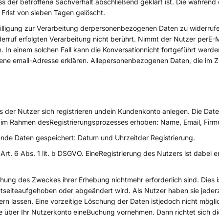
s der betroffene Sachverhalt abschließend geklärt ist. Die währe
rist von sieben Tagen gelöscht.
illigung zur Verarbeitung derpersonenbezogenen Daten zu widerrufen
rruf erfolgten Verarbeitung nicht berührt. Nimmt der Nutzer perE-M
In einem solchen Fall kann die Konversationnicht fortgeführt werde
ne email-Adresse erklären. Allepersonenbezogenen Daten, die im 
der Nutzer sich registrieren undein Kundenkonto anlegen. Die Dat
 im Rahmen desRegistrierungsprozesses erhoben: Name, Email, Firm
de Daten gespeichert: Datum und Uhrzeitder Registrierung.
t. 6 Abs. 1 lit. b DSGVO. EineRegistrierung des Nutzers ist dabei er
hung des Zweckes ihrer Erhebung nichtmehr erforderlich sind. Dies
etseiteaufgehoben oder abgeändert wird. Als Nutzer haben sie jederz
n lassen. Eine vorzeitige Löschung der Daten istjedoch nicht mögli
e über Ihr Nutzerkonto eineBuchung vornehmen. Dann richtet sich die